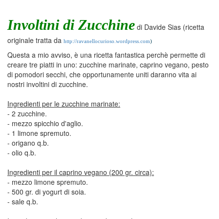
Involtini di Zucchine
di Davide Sias (ricetta
originale tratta da
http://ravanellocurioso.wordpress.com
)
Questa a mio avviso, è una ricetta fantastica perchè permette di
creare tre piatti in uno: zucchine marinate, caprino vegano, pesto
di pomodori secchi, che opportunamente uniti daranno vita ai
nostri involtini di zucchine.
Ingredienti per le zucchine marinate:
- 2 zucchine.
- mezzo spicchio d'aglio.
- 1 limone spremuto.
- origano q.b.
- olio q.b.
Ingredienti per il caprino vegano (200 gr. circa):
- mezzo limone spremuto.
- 500 gr. di yogurt di soia.
- sale q.b.