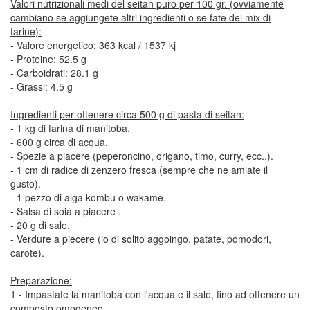
Valori nutrizionali medi del seitan puro per 100 gr. (ovviamente
cambiano se aggiungete altri ingredienti o se fate dei mix di
farine):
- Valore energetico: 363 kcal / 1537 kj
- Proteine: 52.5 g
- Carboidrati: 28.1 g
- Grassi: 4.5 g
Ingredienti per ottenere circa 500 g di pasta di seitan:
- 1 kg di farina di manitoba.
- 600 g circa di acqua.
- Spezie a piacere (peperoncino, origano, timo, curry, ecc..).
- 1 cm di radice di zenzero fresca (sempre che ne amiate il
gusto).
- 1 pezzo di alga kombu o wakame.
- Salsa di soia a piacere .
- 20 g di sale.
- Verdure a piecere (io di solito aggoingo, patate, pomodori,
carote).
Preparazione:
1 - Impastate la manitoba con l'acqua e il sale, fino ad ottenere un
composto omogeneo.