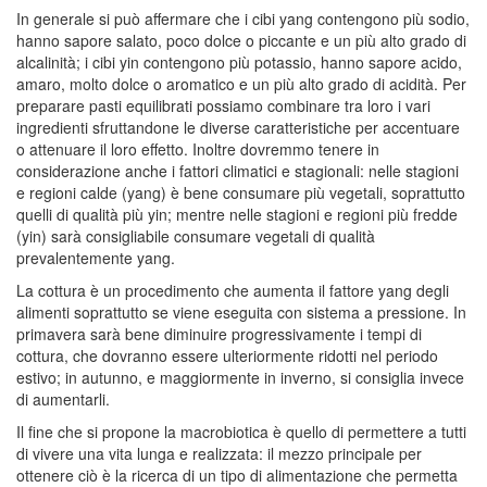
In generale si può affermare che i cibi yang contengono più sodio,
hanno sapore salato, poco dolce o piccante e un più alto grado di
alcalinità; i cibi yin contengono più potassio, hanno sapore acido,
amaro, molto dolce o aromatico e un più alto grado di acidità. Per
preparare pasti equilibrati possiamo combinare tra loro i vari
ingredienti sfruttandone le diverse caratteristiche per accentuare
o attenuare il loro effetto. Inoltre dovremmo tenere in
considerazione anche i fattori climatici e stagionali: nelle stagioni
e regioni calde (yang) è bene consumare più vegetali, soprattutto
quelli di qualità più yin; mentre nelle stagioni e regioni più fredde
(yin) sarà consigliabile consumare vegetali di qualità
prevalentemente yang.
La cottura è un procedimento che aumenta il fattore yang degli
alimenti soprattutto se viene eseguita con sistema a pressione. In
primavera sarà bene diminuire progressivamente i tempi di
cottura, che dovranno essere ulteriormente ridotti nel periodo
estivo; in autunno, e maggiormente in inverno, si consiglia invece
di aumentarli.
Il fine che si propone la macrobiotica è quello di permettere a tutti
di vivere una vita lunga e realizzata: il mezzo principale per
ottenere ciò è la ricerca di un tipo di alimentazione che permetta