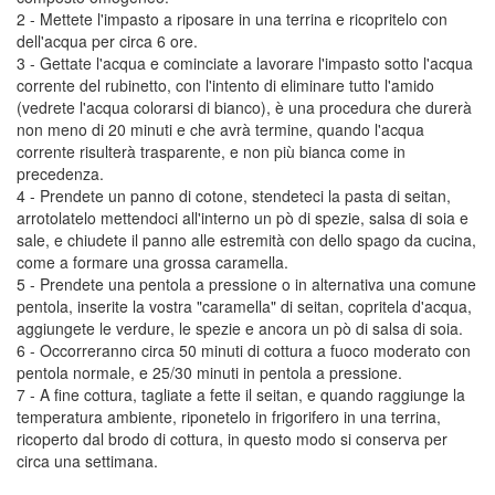
2 - Mettete l'impasto a riposare in una terrina e ricopritelo con
dell'acqua per circa 6 ore.
3 - Gettate l'acqua e cominciate a lavorare l'impasto sotto l'acqua
corrente del rubinetto, con l'intento di eliminare tutto l'amido
(vedrete l'acqua colorarsi di bianco), è una procedura che durerà
non meno di 20 minuti e che avrà termine, quando l'acqua
corrente risulterà trasparente, e non più bianca come in
precedenza.
4 - Prendete un panno di cotone, stendeteci la pasta di seitan,
arrotolatelo mettendoci all'interno un pò di spezie, salsa di soia e
sale, e chiudete il panno alle estremità con dello spago da cucina,
come a formare una grossa caramella.
5 - Prendete una pentola a pressione o in alternativa una comune
pentola, inserite la vostra "caramella" di seitan, copritela d'acqua,
aggiungete le verdure, le spezie e ancora un pò di salsa di soia.
6 - Occorreranno circa 50 minuti di cottura a fuoco moderato con
pentola normale, e 25/30 minuti in pentola a pressione.
7 - A fine cottura, tagliate a fette il seitan, e quando raggiunge la
temperatura ambiente, riponetelo in frigorifero in una terrina,
ricoperto dal brodo di cottura, in questo modo si conserva per
circa una settimana.