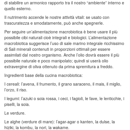
di stabilire un armonico rapporto tra il nostro “ambiente” interno e
quello esterno.
Il nutrimento accende le nostre attività vitali: se usato con
trascuratezza e smodatamente, può anche spegnerle.
Per seguire un’alimentazione macrobiotica è bene usare il più
possibile cibi naturali cioè integrali e biologici. L’alimentazione
macrobiotica suggerisce l’uso di sale marino integrale ricchissimo
di Sali minerali contenuti in proporzioni ottimali per essere
assimilati dal nostro organismo. Anche l’olio dovrà essere il più
possibile naturale e poco manipolato; quindi si userà olio
extravergine di oliva ottenuto da prima spremitura a freddo.
Ingredienti base della cucina macrobiotica:
I cereali: l’avena, il frumento, il grano saraceno, il mais, il miglio,
l’orzo, il riso.
I legumi: l’azuki o soia rossa, i ceci, i fagioli, le fave, le lenticchie, i
piselli, la soia.
Le verdure.
Le alghe (verdure di mare): l’agar-agar o kanten, la dulse, la
hiziki, la kombu, la nori, la wakame.