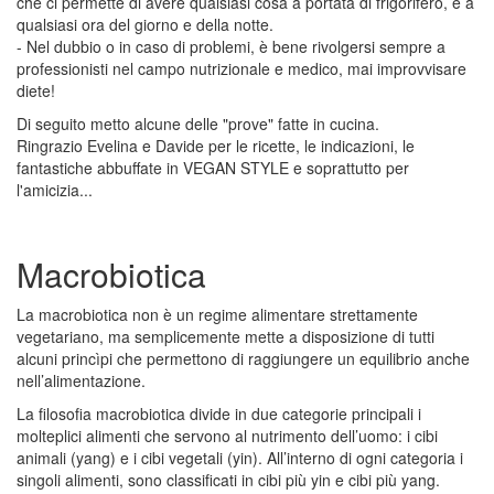
che ci permette di avere qualsiasi cosa a portata di frigorifero, e a
qualsiasi ora del giorno e della notte.
- Nel dubbio o in caso di problemi, è bene rivolgersi sempre a
professionisti nel campo nutrizionale e medico, mai improvvisare
diete!
Di seguito metto alcune delle "prove" fatte in cucina.
Ringrazio Evelina e Davide per le ricette, le indicazioni, le
fantastiche abbuffate in VEGAN STYLE e soprattutto per
l'amicizia...
Macrobiotica
La macrobiotica non è un regime alimentare strettamente
vegetariano, ma semplicemente mette a disposizione di tutti
alcuni princìpi che permettono di raggiungere un equilibrio anche
nell’alimentazione.
La filosofia macrobiotica divide in due categorie principali i
molteplici alimenti che servono al nutrimento dell’uomo: i cibi
animali (yang) e i cibi vegetali (yin). All’interno di ogni categoria i
singoli alimenti, sono classificati in cibi più yin e cibi più yang.